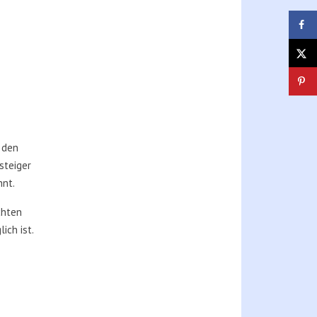
 den
steiger
hnt.
chten
ich ist.