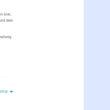
n Grat,
 und dem
rmalweg
adtrip