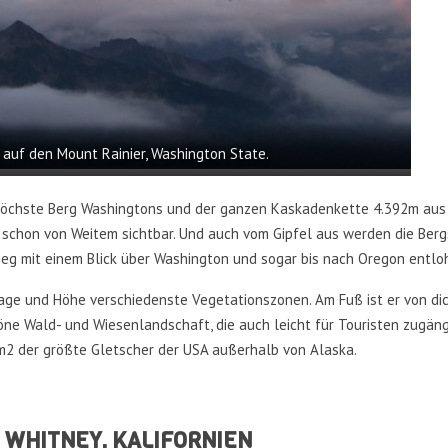
k auf den Mount Rainier, Washington State.
höchste Berg Washingtons und der ganzen Kaskadenkette 4.392m aus
e schon von Weitem sichtbar. Und auch vom Gipfel aus werden die Berg
ieg mit einem Blick über Washington und sogar bis nach Oregon entlo
age und Höhe verschiedenste Vegetationszonen. Am Fuß ist er von di
ne Wald- und Wiesenlandschaft, die auch leicht für Touristen zugängl
m2 der größte Gletscher der USA außerhalb von Alaska.
 WHITNEY, KALIFORNIEN