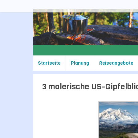
Zum
Inhalt
springen
Zum
Startseite
Planung
Reiseangebote
Inhalt
springen
3 malerische US-Gipfelbli