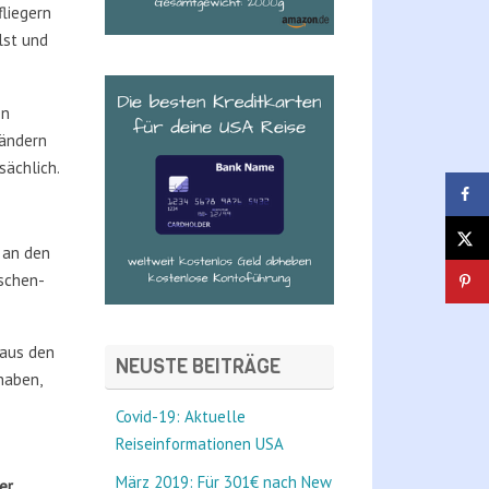
fliegern
lst und
en
rändern
sächlich.
 an den
ischen-
 aus den
NEUSTE BEITRÄGE
haben,
Covid-19: Aktuelle
Reiseinformationen USA
März 2019: Für 301€ nach New
er