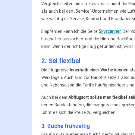
Vergleichsseiten bieten zunächst einmal die Mög
als auch bei den „Service“-Unternehmen wie Luf
wie wichtig dir Service, Komfort und Flugdauer si
Empfehlen kann ich die Seite
Skyscanner
. Der V
Flughäfen aussuchen, und die Hin-und Rückflu
kann. Wenn der richtige Flug gefunden ist, wirst
2. Sei flexibel
Die Flugpreise
innerhalb einer Woche können sta
Werktagen. Auch sind zur Hauptreisezeit, also au
und Nebensaison die Tarife häufig niedriger sind
Auch bei dem
Abflugsort sollte man flexibel sei
neuen Bundesländern, die mangels eines großen 
lohnt es sich die Preise zu vergleichen.
3. Buche frühzeitig
(Häufig gilt) Je eher man bucht, desto billiger is