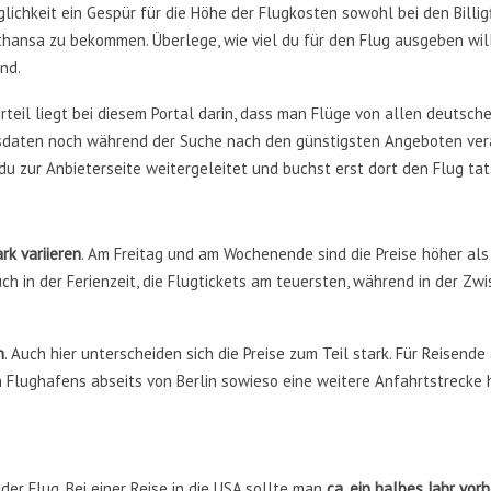
lichkeit ein Gespür für die Höhe der Flugkosten sowohl bei den Billig
thansa zu bekommen. Überlege, wie viel du für den Flug ausgeben wil
nd.
orteil liegt bei diesem Portal darin, dass man Flüge von allen deutsch
gsdaten noch während der Suche nach den günstigsten Angeboten ve
 du zur Anbieterseite weitergeleitet und buchst erst dort den Flug tat
rk variieren
. Am Freitag und am Wochenende sind die Preise höher als
ch in der Ferienzeit, die Flugtickets am teuersten, während in der Zw
.
n
. Auch hier unterscheiden sich die Preise zum Teil stark. Für Reisende
Flughafens abseits von Berlin sowieso eine weitere Anfahrtstrecke 
t der Flug. Bei einer Reise in die USA sollte man
ca. ein halbes Jahr vorh