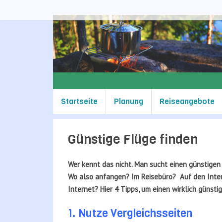
Zum
Inhalt
springen
Zum
Startseite
Planung
Reiseangebote
Inhalt
springen
Günstige Flüge finden
Wer kennt das nicht. Man sucht einen günstigen 
Wo also anfangen? Im Reisebüro? Auf den Inter
Internet? Hier 4 Tipps, um einen wirklich günstig
1. Nutze Vergleichsseiten