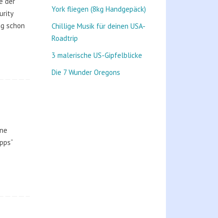
e der
York fliegen (8kg Handgepäck)
rity
ng schon
Chillige Musik für deinen USA-
Roadtrip
3 malerische US-Gipfelblicke
Die 7 Wunder Oregons
ine
pps“