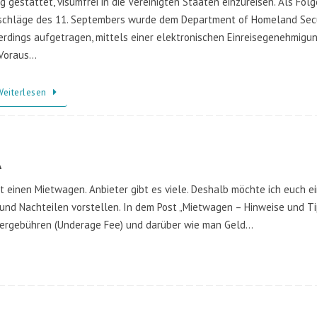
g gestattet, visumfrei in die Vereinigten Staaten einzureisen. Als Folg
schläge des 11. Septembers wurde dem Department of Homeland Secu
erdings aufgetragen, mittels einer elektronischen Einreisegenehmigu
 Voraus…
Weiterlesen
A
 einen Mietwagen. Anbieter gibt es viele. Deshalb möchte ich euch e
 und Nachteilen vorstellen. In dem Post „Mietwagen – Hinweise und Ti
rergebühren (Underage Fee) und darüber wie man Geld…