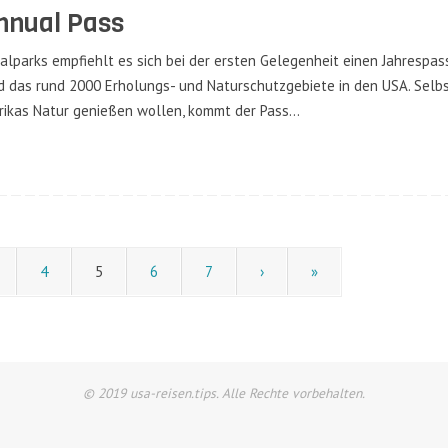
nnual Pass
lparks empfiehlt es sich bei der ersten Gelegenheit einen Jahrespass
d das rund 2000 Erholungs- und Naturschutzgebiete in den USA. Selbs
erikas Natur genießen wollen, kommt der Pass…
4
5
6
7
›
»
© 2019 usa-reisen.tips. Alle Rechte vorbehalten.