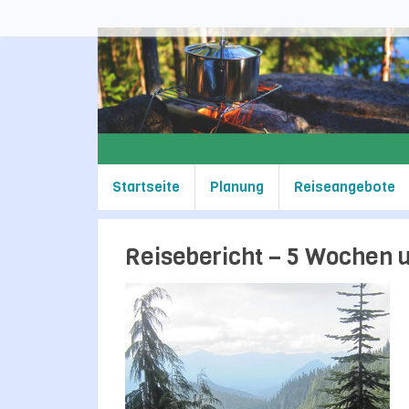
Zum
Inhalt
springen
Zum
Startseite
Planung
Reiseangebote
Inhalt
springen
Reisebericht – 5 Wochen u